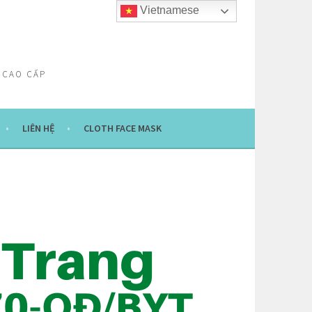
Vietnamese
 CAO CẤP
LIÊN HỆ
CLOTH FACE MASK