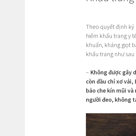
Theo quyết định ký
hiếm khẩu trang y tê
khuẩn, kháng giọt bă
khẩu trang như sau đư
–
Không được gây dị
còn đầu chỉ xơ vải,
bảo che kín mũi và
người đeo, không t