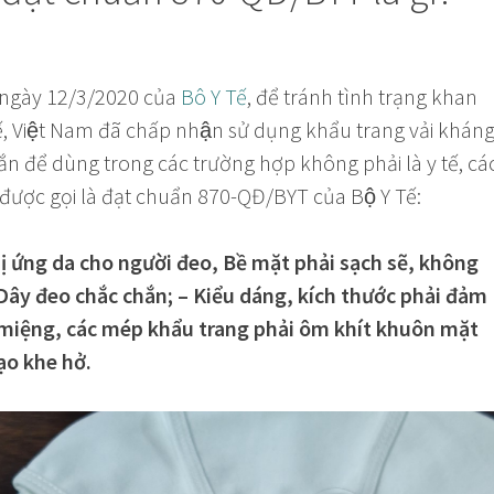
 ngày 12/3/2020 của
Bô Y Tế
, để tránh tình trạng khan
́, Việt Nam đã chấp nhận sử dụng khẩu trang vải khán
́n để dùng trong các trường hợp không phải là y tế, cá
ợc gọi là đạt chuẩn 870-QĐ/BYT của Bộ Y Tế:
 ứng da cho người đeo, Bề mặt phải sạch sẽ, không
 Dây đeo chắc chắn; – Kiểu dáng, kích thước phải đảm
 miệng, các mép khẩu trang phải ôm khít khuôn mặt
ạo khe hở.