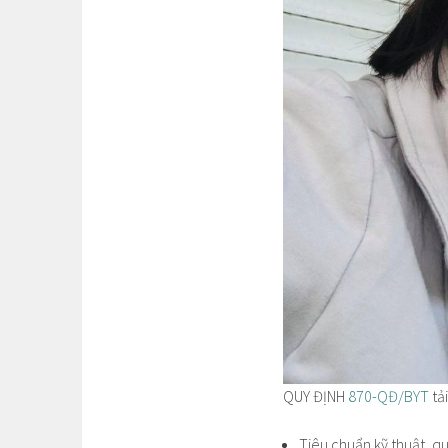
QUY ĐỊNH
870-QĐ/BYT
tả
Tiêu chuẩn kỹ thuật, q