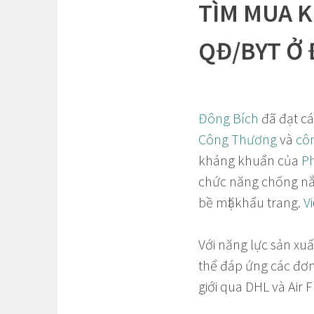
TÌM MUA 
QĐ/BYT Ở
Đông Bích
đã đạt c
Công Thương
và
côn
kháng khuẩn của
Ph
chức năng chống nắ
bề mặt khẩu trang.
Vi
Với năng lực sản xu
thể đáp ứng các đơn
giới qua DHL và Air F