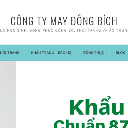
CÔNG TY MAY ĐÔNG BÍCH
ỤC HỌC SINH, ĐỒNG PHỤC CÔNG SỞ, THỜI TRANG VÀ ÁO THUN
HỜI TRANG
KHẨU TRANG – BẢO HỘ
ĐỒNG PHỤC
BLOG