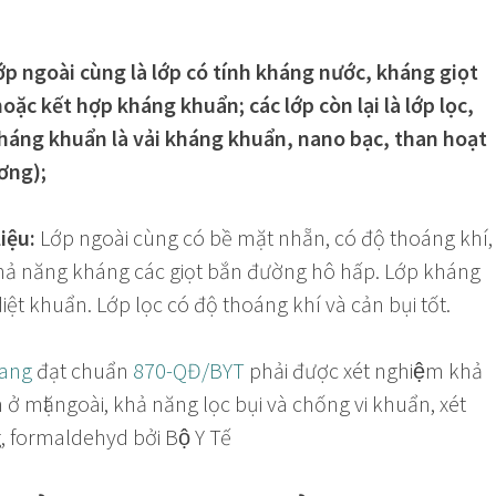
 lớp ngoài cùng là lớp có tính kháng nước, kháng giọt
ặc kết hợp kháng khuẩn; các lớp còn lại là lớp lọc,
háng khuẩn là vải kháng khuẩn, nano bạc, than hoạt
ơng);
liệu:
Lớp ngoài cùng có bề mặt nhẵn, có độ thoáng khí,
hả năng kháng các giọt bắn đường hô hấp. Lớp kháng
ệt khuẩn. Lớp lọc có độ thoáng khí và cản bụi tốt.
rang
đạt chuẩn
870-QĐ/BYT
phải được xét nghiệm khả
ở mặt ngoài, khả năng lọc bụi và chống vi khuẩn, xét
g, formaldehyd bởi Bộ Y Tế