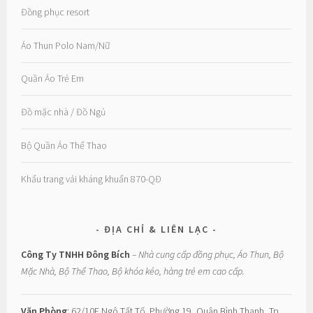
Đồng phục resort
Áo Thun Polo Nam/Nữ
Quần Áo Trẻ Em
Đồ mặc nhà / Đồ Ngủ
Bộ Quần Áo Thể Thao
Khẩu trang vải kháng khuẩn 870-QĐ
ĐỊA CHỈ & LIÊN LẠC
Công Ty TNHH Đông Bích
– Nhà cung cấp đồng phục, Áo Thun, Bộ
Mặc Nhà, Bộ Thể Thao, Bộ khóa kéo, hàng trẻ em cao cấp.
Văn Phòng
: 62/10E Ngô Tất Tố, Phường 19, Quận Bình Thạnh, Tp.