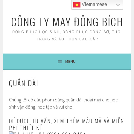
Skip
Vietnamese
to
CÔNG TY MAY ĐÔNG BÍCH
content
ĐỒNG PHỤC HỌC SINH, ĐỒNG PHỤC CÔNG SỞ, THỜI
TRANG VÀ ÁO THUN CAO CẤP
MENU
QUẦN DÀI
Chúng tôi có các phom dáng quần dài thoải mái cho học
sinh vận động, học tập và vui chơi
ĐỂ ĐƯỢC TƯ VẤN, XEM THÊM MẪU MÃ VÀ MIỄN
PHÍ THIẾT KẾ