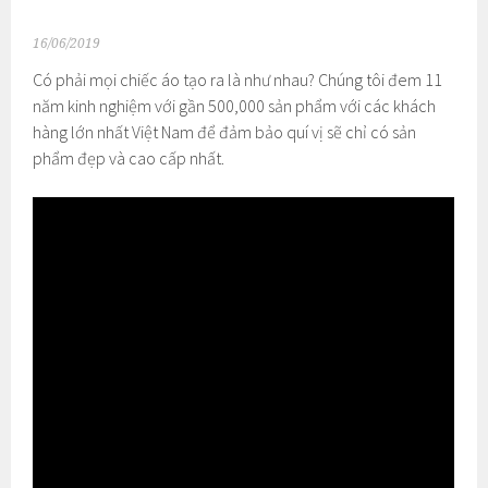
16/06/2019
Có phải mọi chiếc áo tạo ra là như nhau? Chúng tôi đem 11
năm kinh nghiệm với gần 500,000 sản phẩm với các khách
hàng lớn nhất Việt Nam để đảm bảo quí vị sẽ chỉ có sản
phẩm đẹp và cao cấp nhất.