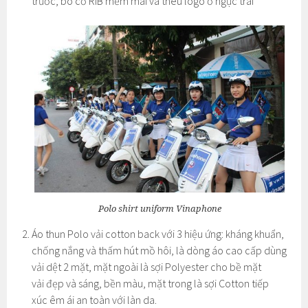
trước, bo cổ RIB mềm mai và thêu logo ở ngực trái
Polo shirt uniform Vinaphone
Áo thun Polo vải cotton back với 3 hiệu ứng: kháng khuẩn,
chống nắng và thấm hút mồ hôi, là dòng áo cao cấp dùng
vải dệt 2 mặt, mặt ngoài là sợi Polyester cho bề mặt
vải đẹp và sáng, bền màu, mặt trong là sợi Cotton tiếp
xúc êm ái an toàn với làn da.