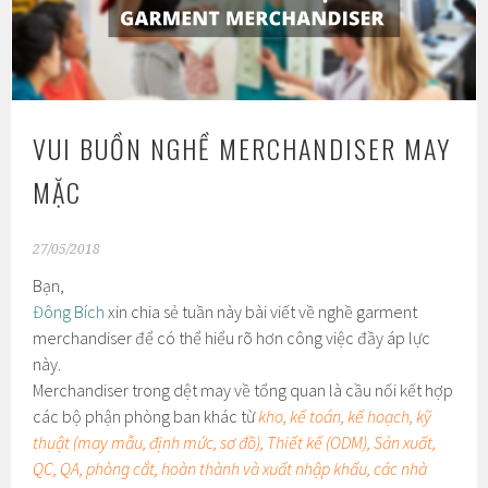
VUI BUỒN NGHỀ MERCHANDISER MAY
MẶC
27/05/2018
Bạn,
Đông Bích
xin chia sẻ tuần này bài viết về nghề garment
merchandiser để có thể hiểu rõ hơn công việc đầy áp lực
này.
Merchandiser trong dệt may về tổng quan là cầu nối kết hợp
các bộ phận phòng ban khác từ
kho, kế toán, kế hoạch, kỹ
thuật (may mẫu, định mức, sơ đồ), Thiết kế (ODM), Sản xuất,
QC, QA, phòng cắt, hoàn thành và xuất nhập khẩu, các nhà