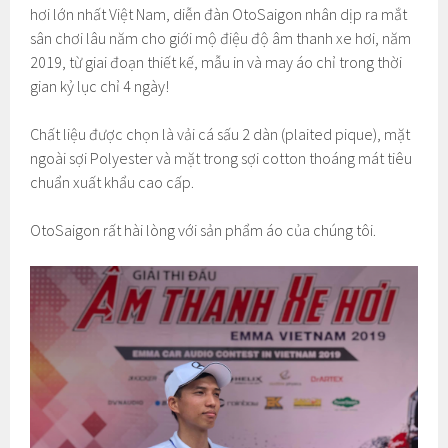
hơi lớn nhất Việt Nam, diễn đàn OtoSaigon nhân dịp ra mắt
sân chơi lâu năm cho giới mộ điệu độ âm thanh xe hơi, năm
2019, từ giai đoạn thiết kế, mẫu in và may áo chỉ trong thời
gian kỷ lục chỉ 4 ngày!
Chất liệu được chọn là vải cá sấu 2 dàn (plaited pique), mặt
ngoài sợi Polyester và mặt trong sợi cotton thoáng mát tiêu
chuẩn xuất khẩu cao cấp.
OtoSaigon rất hài lòng với sản phẩm áo của chúng tôi.