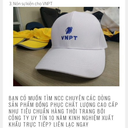
Nón sự kiện cho VNPT
BẠN CÓ MUỐN TÌM NCC CHUYÊN CÁC DÒNG
SẢN PHẨM ĐỒNG PHỤC CHẤT LƯỢNG CAO CẤP
NHƯ TIÊU CHUẨN HÀNG THỜI TRANG BỞI
CÔNG TY UY TÍN 10 NĂM KINH NGHIỆM XUẤT
KHẨU TRỰC TIẾP? LIÊN LẠC NGAY