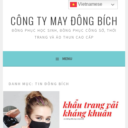
Skip
Vietnamese
to
CÔNG TY MAY ĐÔNG BÍCH
content
ĐỒNG PHỤC HỌC SINH, ĐỒNG PHỤC CÔNG SỞ, THỜI
TRANG VÀ ÁO THUN CAO CẤP
MENU
DANH MỤC:
TIN ĐÔNG BÍCH