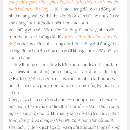
cung cấp nguyên liệu, phụ liệu, dịch vụ in, thêu, wash, nhuộm,
đính cườm, nhồi bông
… tới khách hàng để tạo sự đồng bộ
nhịp nhàng nhất có thể thu xếp được căn cứ vào nhu cầu và
khả năng của hai (hoặc nhiều hơn các) bên.
Với những yêu cầu “đa nhiệm” khổng lồ như vậy, nhân viên
merchandiser thường rất dễ
rơi vào việc mất kiểm soát tiến
độ
/ hoặc loss nếu chỉ 1 trong các bên không đạt đúng chất
lượng, đúng tiến độ cũng như vượt khung chi phí đã chốt với
khách hàng
Thông thường ở các công ty lớn, merchandiser sẽ chia làm
các division (bộ phận) theo chủng loại sản phẩm ví dụ :Top
// Bottom // Knit // Denim… và mỗi bộ phận là 1 business
unit thu nhỏ bao gồm merchandiser, may mẫu, kỹ thuật rập
sơ đồ…
Công việc chính của Merchandiser đương nhiên là
theo dõi
đơn hàng
, từ khi vừa có “tim thai” (
tức là khi khách hàng dạm
ngõ – chào giá
) cho tới khi mang nặng đẻ đau (
chuẩn bị phát
triển, làm giá, và đồng bộ NPL, NL, book năng lực sản xuất,
sản xuất
…) đến khi chào đời và ra đời (
sản xuất thực tế, kiểm