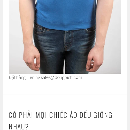
Đặt hàng, liên hệ
sales@dongbich.com
CÓ PHẢI MỌI CHIẾC ÁO ĐỀU GIỐNG
NHAU?