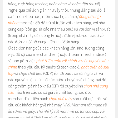
hàng, xuất hàng ra cảng, nhận hàng và nhận tiền thu về
)
Nghe qua chỉ đơn giản như vậy thôi, nhưng đằng sau đó là
cả 1 môn khoa học, môn khoa học của sự
đồng bộ nhịp
nhàng
theo tiến độ đã trù bị trước với khách hàng, với nhà
cung cấp (còn gọi là các nhà thầu phụ)
và
với đơn vị sản xuất
(trong nhà máy của công ty hoặc đơn vị sub-contract)
và
các đơn vị nội bộ cùng triển khai đơn hàng
Ở các đơn hàng của các khách hàng lớn, khối lượng công
việc đồ sộ của merchandiser (hoặc 1 team merchandiser)
sẽ bao gồm việc
phát triển mẫu vải chính và các nguyên liệu
chính
theo yêu cầu kỹ thuật (từ tech-pack),
phát triển bộ sưu
tập
và
chọn chất liệu
(ODM) rồi tới bước
so sánh giá
vải và
các nguyên liệu chính ở các nước chuyên về chủng loại đó,
cộng thêm giá nhập khẩu (CIF) rồi quyết định
chọn nhà cung
cấp
nào trên các cơ sở giá và chất lượng, sau đó,
merchandiser tiến hành
chọn nhà máy
sản xuất dựa trên yêu
cầu của khách hàng về nhà máy (
ví dụ Vietnam rất mạnh về
áo sơ-mi và giày, Thổ nhĩ kỳ rất mạnh về đồ lót cao cấp, vải
woven sọc kẻ ở Thái Lan rất đẹp, vải may áo sơ mi ở nhà máy