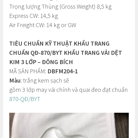
Trọng lượng Thùng (Gross Weight) 8,5 kg
Express CW: 14,5 kg
Air Freight CW: 14 kg or GW
TIÊU CHUẨN KỸ THUẬT KHẨU TRANG
CHUẨN QĐ-870/BYT KHẨU TRANG VẢI DỆT
KIM 3 LỚP – ĐÔNG BÍCH
MÃ SẢN PHẨM:
DBFM204-1
Màu
: trắng kem sạch sẽ
gồm 3 lớp may vải chính và quai đeo đạt chuẩn
870-QĐ/BYT