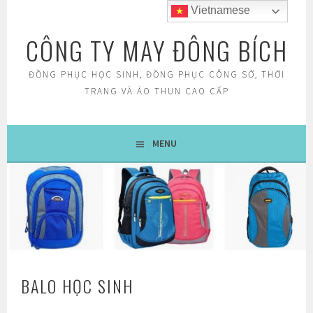
Skip
Vietnamese
to
CÔNG TY MAY ĐÔNG BÍCH
content
ĐỒNG PHỤC HỌC SINH, ĐỒNG PHỤC CÔNG SỞ, THỜI
TRANG VÀ ÁO THUN CAO CẤP
MENU
BALO HỌC SINH