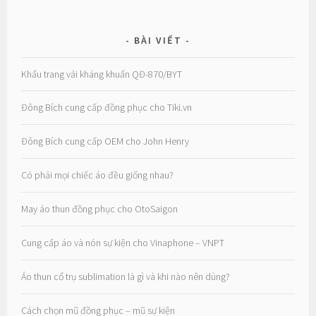
BÀI VIẾT
Khẩu trang vải kháng khuẩn QĐ-870/BYT
Đông Bích cung cấp đồng phục cho Tiki.vn
Đông Bích cung cấp OEM cho John Henry
Có phải mọi chiếc áo đều giống nhau?
May áo thun đồng phục cho OtoSaigon
Cung cấp áo và nón sự kiện cho Vinaphone – VNPT
Áo thun cổ trụ sublimation là gì và khi nào nên dùng?
Cách chọn mũ đồng phục – mũ sự kiện