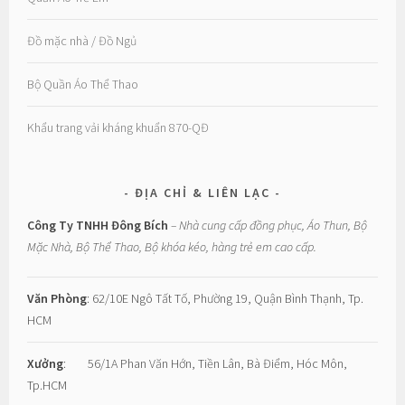
Đồ mặc nhà / Đồ Ngủ
Bộ Quần Áo Thể Thao
Khẩu trang vải kháng khuẩn 870-QĐ
ĐỊA CHỈ & LIÊN LẠC
Công Ty TNHH Đông Bích
– Nhà cung cấp đồng phục, Áo Thun, Bộ
Mặc Nhà, Bộ Thể Thao, Bộ khóa kéo, hàng trẻ em cao cấp.
Văn Phòng
: 62/10E Ngô Tất Tố, Phường 19, Quận Bình Thạnh, Tp.
HCM
Xưởng
: 56/1A Phan Văn Hớn, Tiền Lân, Bà Điểm, Hóc Môn,
Tp.HCM