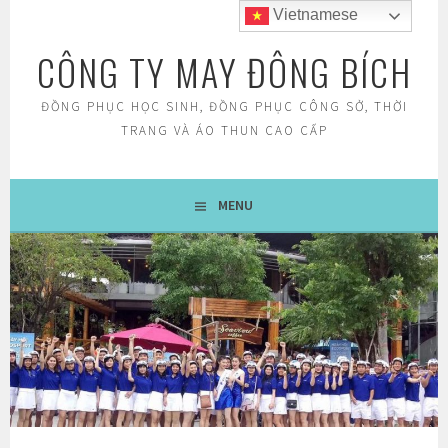
Skip
Vietnamese
to
CÔNG TY MAY ĐÔNG BÍCH
content
ĐỒNG PHỤC HỌC SINH, ĐỒNG PHỤC CÔNG SỞ, THỜI
TRANG VÀ ÁO THUN CAO CẤP
MENU