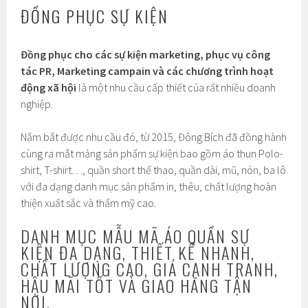
ĐỒNG PHỤC SỰ KIỆN
Đồng phục cho các sự kiện marketing, phục vụ công
tác PR, Marketing campain và các chương trình hoạt
động xã hội
là một nhu cầu cấp thiết của rất nhiều doanh
nghiệp.
Nắm bắt được nhu cầu đó, từ 2015, Đông Bích đã đồng hành
cùng ra mắt mảng sản phẩm sự kiện bao gồm áo thun Polo-
shirt, T-shirt…, quần short thể thao, quần dài, mũ, nón, ba lô
với đa dạng danh mục sản phẩm in, thêu, chất lượng hoàn
thiện xuất sắc và thẩm mỹ cao.
DANH MỤC MẪU MÃ ÁO QUẦN SỰ
KIỆN ĐA DẠNG, THIẾT KẾ NHANH,
CHẤT LƯỢNG CAO, GIÁ CẠNH TRANH,
HẬU MÃI TỐT VÀ GIAO HÀNG TẬN
NƠI,