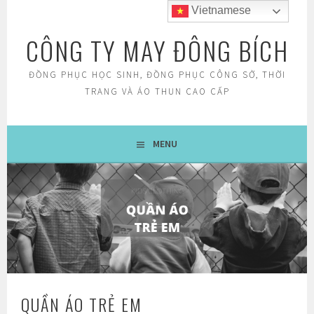
Skip
Vietnamese
to
CÔNG TY MAY ĐÔNG BÍCH
content
ĐỒNG PHỤC HỌC SINH, ĐỒNG PHỤC CÔNG SỞ, THỜI
TRANG VÀ ÁO THUN CAO CẤP
MENU
QUẦN ÁO TRẺ EM