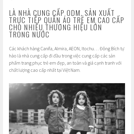
LÀ NHÀ CUNG CẤP ODM, SẢN XUẤT
TRỰC TIẾP QUẦN ÁO TRẺ EM CAO CẤP
CHO NHIỀU THƯƠNG HIỆU LỚN
TRONG NƯỚC
Các khách hàng Canifa, Almira, AEON, Itochu… Đông Bích tự
hào là nhà cung cấp đi đầu trong việc cung cấp các sản
phẩm trang phục trẻ em đẹp, an toàn và giá cạnh tranh với
chất lượng cao cấp nhất tại Việt Nam.